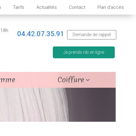
n
Tarifs
Actualités
Contact
Plan d'accès
 18h
04.42.07.35.91
Demande de rappel
Je prends rdv en ligne
emme
Coiffure